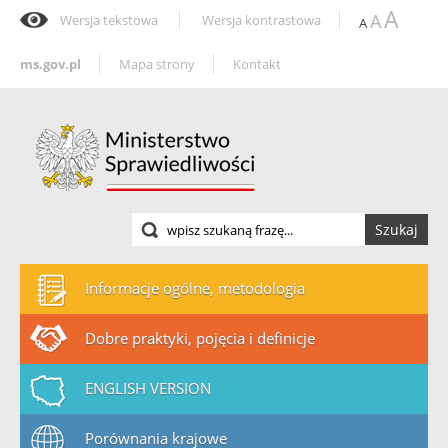
A
A
Wersja tekstowa
Wersja kontrastowa
A
ms.gov.pl
Mapa strony
Kontakt
Szukaj
Informacje ogólne, metodologia
Dobre praktyki, pojęcia i definicje
ENGLISH VERSION
Porównania krajowe