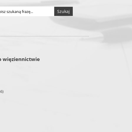
Szukaj
o więziennictwie
46)