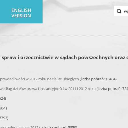
ENGLISH
VERSION
i spraw i orzecznictwie w sądach powszechnych oraz 
sprawiedliwości w 2012 roku na tle lat ubiegłych
(liczba pobrań: 13404)
według działów prawa i instancyjności w 2011 i 2012 roku
(liczba pobrań: 72
624)
6851)
6793)
zeń społecznych w 2012 r.
(liczba pobrań: 5850)