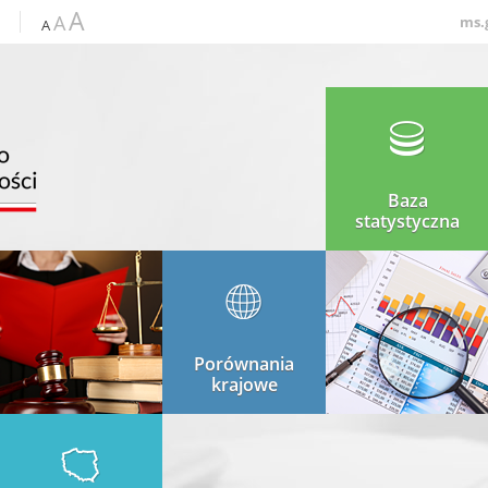
A
A
ms.
A
Baza
statystyczna
Porównania
krajowe